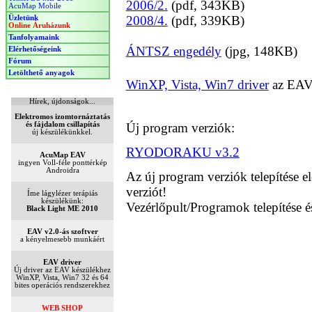
AcuMap Mobile
Üzletünk
Online Áruházunk
Tanfolyamaink
Elérhetőségeink
Fórum
Letölthető anyagok