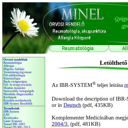
Orvosi rendelőnk
Reumatológia
Allergia
Migrén, fejfájás
Természetgyógyászat
Fül addiktológia
Kineziológia
Bach-virágterápia
Fül- és testgyertyázás
Shiatsu masszázs
Szenvedély betegségek
Meridián diagnosztika
Kórképek
Kezelési eredmények
IBR-System Rendelők
Termékeink
IBR-System
EAV
Ryodoraku
Laser Scanner
Tensel ME-2001
Tensel DS ME-2015